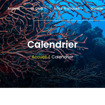
Accueil
Le Club
Infos Pratiques
Galerie
Calendrier
Accueil
Calendrier